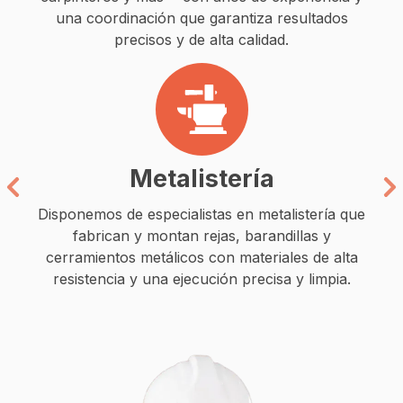
una coordinación que garantiza resultados
precisos y de alta calidad.
listería
Fontane
alistas en metalistería que
Contamos con fontaneros para
an rejas, barandillas y
redes de agua y desagüe, aco
cos con materiales de alta
puntos de consumo, aseguran
jecución precisa y limpia.
eficiente y sin fugas en cualq